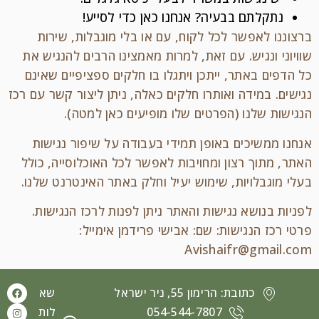
נתקלתם בבעיה? אנחנו כאן כדי לסייע!
ברצוננו לאפשר לכל לקוח, עם או בלי מוגבלות, שירות
שוויוני ונגיש. עם זאת, למרות מאמצינו הרבים להנגיש את
כל הדפים באתר, ייתכן ויתגלו בו חלקים ספציפיים שאינם
נגישים. במידה ואותרו חלקים כאלה, ניתן ליצור קשר עם רכז
הנגישות שלנו (הפרטים שלו מופיעים כאן למטה).
אנחנו ממשיכים באופן תמידי בעבודה על שיפור נגישות
האתר, מתוך רצון ומחויבות לאפשר לכל האוכלוסייה, כולל
בעלי מוגבלויות, שימוש יעיל וחלק באתר האינטרנט שלנו.
לפניות בנושא נגישות והאתר ניתן לפנות לרכז הנגישות.
פרטי רכז הנגישות: שם: אבישי פרידמן אימייל:
Avishaifr@gmail.com
כתובת: הרימון 55, ניר ישראל
שא
054-544-7807
לות